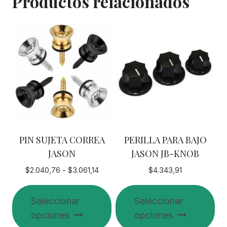
Productos relacionados
PIN SUJETA CORREA
PERILLA PARA BAJO
JASON
JASON JB-KNOB
Rango
$
2.040,76
-
$
3.061,14
$
4.343,91
de
precios:
Seleccionar
Seleccionar
desde
opciones
opciones
$2.040,76