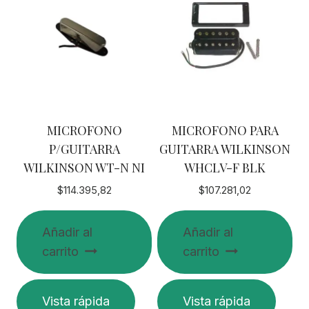
MICROFONO
MICROFONO PARA
P/GUITARRA
GUITARRA WILKINSON
WILKINSON WT-N NI
WHCLV-F BLK
$
114.395,82
$
107.281,02
Añadir al
Añadir al
carrito
carrito
Vista rápida
Vista rápida