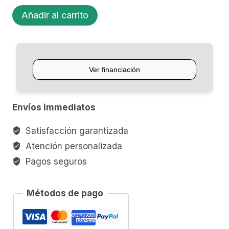
PEDAL
Añadir al carrito
OVERDRIVE
P/GUITARRA
DUNLOP
WAY
HUGE
GREEN
Envíos immediatos
RHINO
cantidad
Satisfacción garantizada
Atención personalizada
Pagos seguros
Métodos de pago