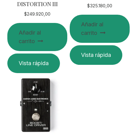
DISTORTION III
$
325.180,00
$
249.920,00
Añadir al
Añadir al
carrito
carrito
Vista rápida
Vista rápida