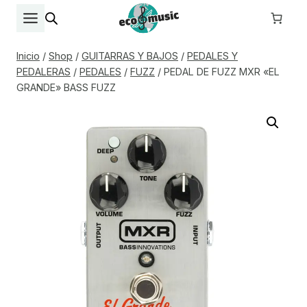
Saltar
al
contenido
Inicio
/
Shop
/
GUITARRAS Y BAJOS
/
PEDALES Y
PEDALERAS
/
PEDALES
/
FUZZ
/
PEDAL DE FUZZ MXR «EL
GRANDE» BASS FUZZ