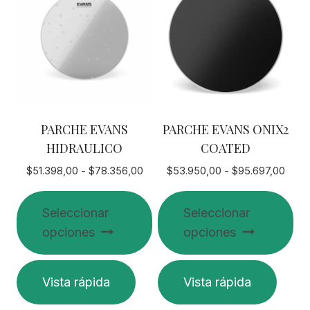
PARCHE EVANS
PARCHE EVANS ONIX2
HIDRAULICO
COATED
Rango
Rang
$
51.398,00
-
$
78.356,00
$
53.950,00
-
$
95.697,00
de
de
precios:
preci
Seleccionar
Seleccionar
desde
desd
opciones
opciones
$51.398,00
$53.
hasta
hasta
$78.356,00
$95.
Este
Este
Vista rápida
Vista rápida
producto
producto
tiene
tiene