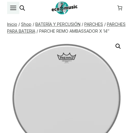
Saltar
al
contenido
Inicio
/
Shop
/
BATERÍA Y PERCUSIÓN
/
PARCHES
/
PARCHES
PARA BATERIA
/
PARCHE REMO AMBASSADOR X 14″