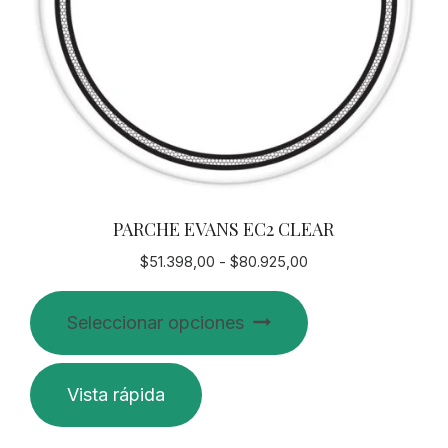
PARCHE EVANS EC2 CLEAR
Rango
$
51.398,00
-
$
80.925,00
de
Este
precios:
Seleccionar opciones
producto
desde
$51.398,00
tiene
hasta
múltiples
Vista rápida
$80.925,00
variantes.
Las