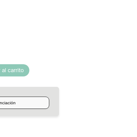
$139.825,00
hasta
$169.300,00
 al carrito