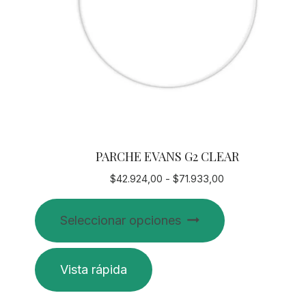
PARCHE EVANS G2 CLEAR
Rango
$
42.924,00
-
$
71.933,00
de
Este
precios:
Seleccionar opciones
producto
desde
$42.924,00
tiene
hasta
múltiples
Vista rápida
$71.933,00
variantes.
Las