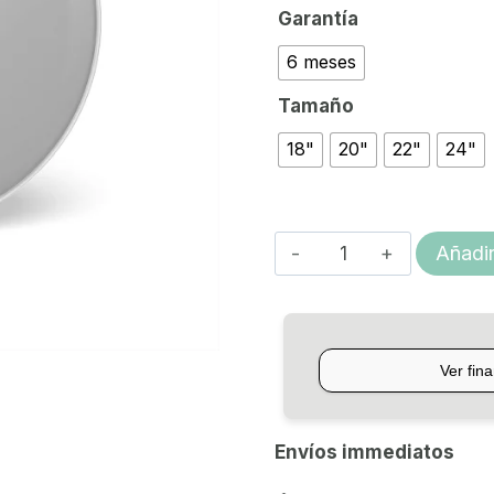
Garantía
6 meses
Tamaño
18"
20"
22"
24"
PARCHE
Añadir
EVANS
EQ3
DOBLE
COATED
cantidad
Envíos immediatos