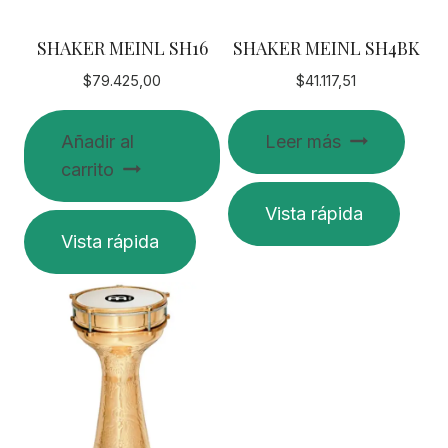
SHAKER MEINL SH16
SHAKER MEINL SH4BK
$
79.425,00
$
41.117,51
Añadir al
Leer más
carrito
Vista rápida
Vista rápida