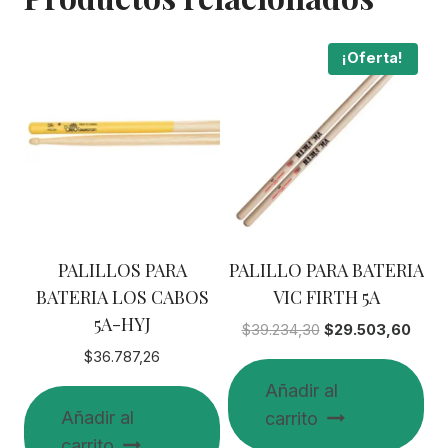
¡Oferta!
PALILLOS PARA
PALILLO PARA BATERIA
BATERIA LOS CABOS
VIC FIRTH 5A
5A-HYJ
El
El
$
39.234,30
$
29.503,60
precio
preci
$
36.787,26
original
actua
Añadir al
era:
es:
Añadir al
carrito
$39.234,30.
$29.5
carrito