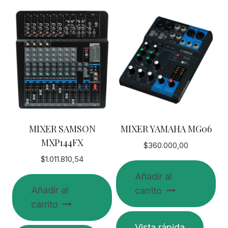
MIXER SAMSON
MIXER YAMAHA MG06
MXP144FX
$
360.000,00
$
1.011.810,54
Añadir al
Añadir al
carrito
carrito
Vista rápida