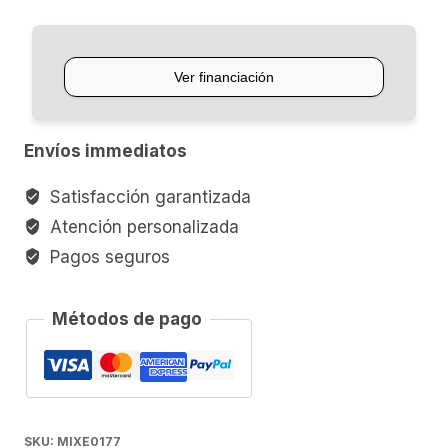
CANALES
INTER-
M
SMX-
812
Envíos immediatos
(OUTLET)
cantidad
Satisfacción garantizada
Atención personalizada
Pagos seguros
Métodos de pago
SKU:
MIXE0177