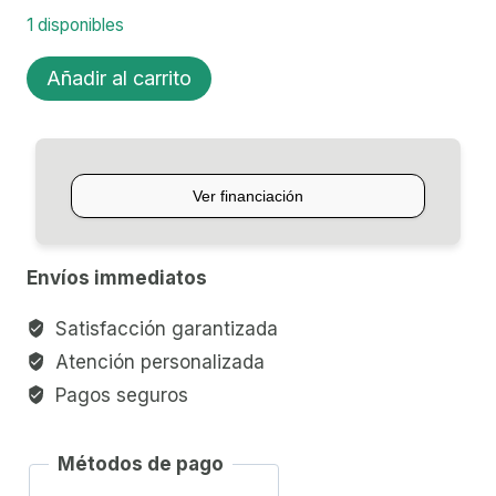
1 disponibles
MIXER
Añadir al carrito
10
CANALES
POTENCIADA
BEHRINGER
EUROPOWER
PMP980S
Envíos immediatos
cantidad
Satisfacción garantizada
Atención personalizada
Pagos seguros
Métodos de pago