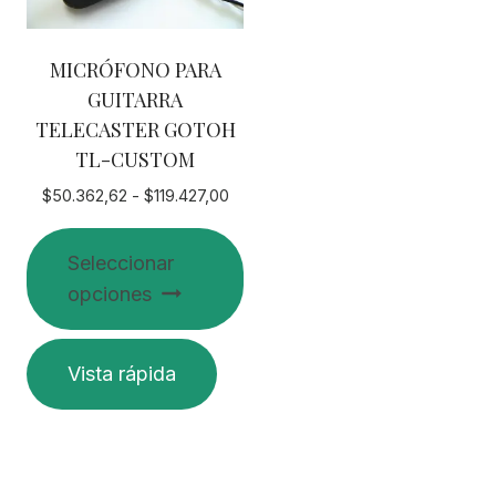
MICRÓFONO PARA
GUITARRA
TELECASTER GOTOH
TL-CUSTOM
Rango
$
50.362,62
-
$
119.427,00
de
precios:
Seleccionar
desde
opciones
$50.362,62
hasta
$119.427,00
Este
Vista rápida
producto
tiene
múltiples
variantes.