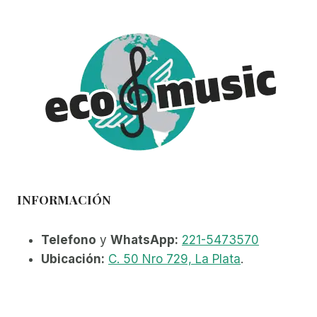
Las
opciones
se
pueden
elegir
en
la
página
de
producto
INFORMACIÓN
Telefono
y
WhatsApp:
221-5473570
Ubicación:
C. 50 Nro 729, La Plata
.