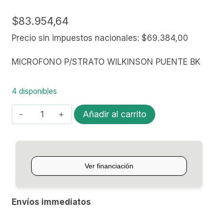
$
83.954,64
Precio sin impuestos nacionales:
$
69.384,00
MICROFONO P/STRATO WILKINSON PUENTE BK
4 disponibles
MICROFONO
Añadir al carrito
P/GUITARRA
WILKINSON
WCLS-
B-
BLK
cantidad
Envíos immediatos