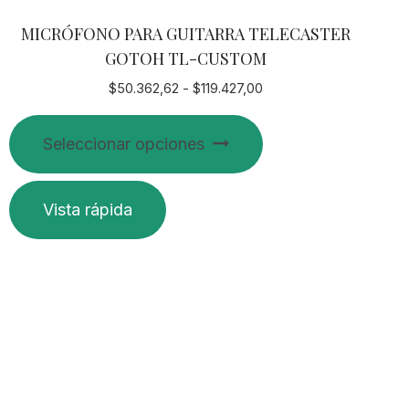
MICRÓFONO PARA GUITARRA TELECASTER
GOTOH TL-CUSTOM
Rango
$
50.362,62
-
$
119.427,00
de
Este
precios:
Seleccionar opciones
producto
desde
$50.362,62
tiene
hasta
múltiples
Vista rápida
$119.427,00
variantes.
Las
opciones
se
pueden
elegir
en
la