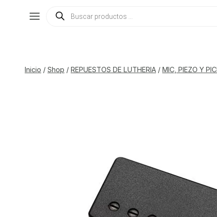
Saltar
Búsqueda
de
al
productos
contenido
Inicio
/
Shop
/
REPUESTOS DE LUTHERIA
/
MIC, PIEZO Y P