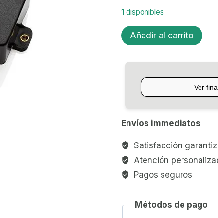
1 disponibles
MICRÓFONO
Añadir al carrito
P/GUITARRA
EMG
H1
cantidad
Envíos immediatos
Satisfacción garanti
Atención personaliza
Pagos seguros
Métodos de pago