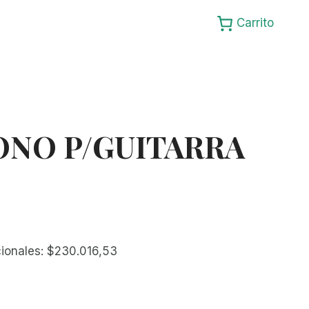
Carrito
NO P/GUITARRA
cionales:
$
230.016,53