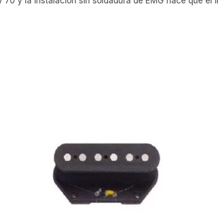
y 70 y la instalación sin soldadura de EMG hace que el i