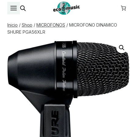
Saltar
al
contenido
Inicio
/
Shop
/
MICROFONOS
/
MICROFONO DINAMICO
SHURE PGA56XLR