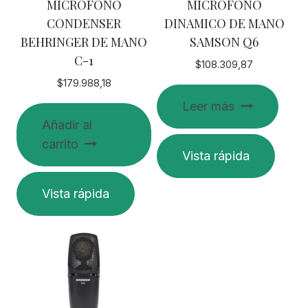
MICROFONO
MICROFONO
CONDENSER
DINAMICO DE MANO
BEHRINGER DE MANO
SAMSON Q6
C-1
$
108.309,87
$
179.988,18
Leer más
Añadir al
carrito
Vista rápida
Vista rápida