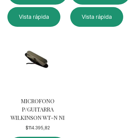
Este
Vista rápida
Vista rápida
producto
tiene
múltiples
variantes.
Las
opciones
se
pueden
elegir
en
MICROFONO
la
P/GUITARRA
página
WILKINSON WT-N NI
de
producto
$
114.395,82