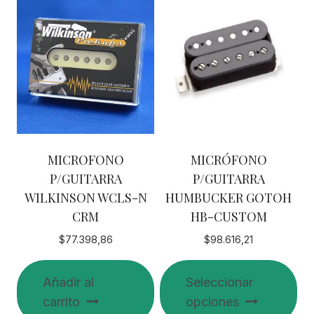
MICROFONO
MICRÓFONO
P/GUITARRA
P/GUITARRA
WILKINSON WCLS-N
HUMBUCKER GOTOH
CRM
HB-CUSTOM
$
77.398,86
$
98.616,21
Añadir al
Seleccionar
carrito
opciones