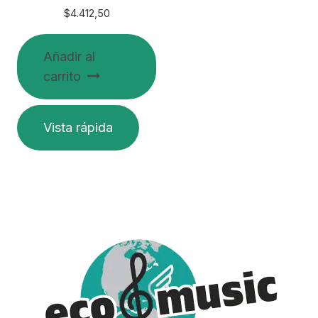
producto
$
4.412,50
Añadir al
carrito
Vista rápida