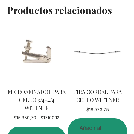
Productos relacionados
MICROAFINADOR PARA
TIRA CORDAL PARA
CELLO 3/4-4/4
CELLO WITTNER
WITTNER
$
18.973,75
Rango
$
15.859,70
-
$
17.100,12
de
Añadir al
precios: