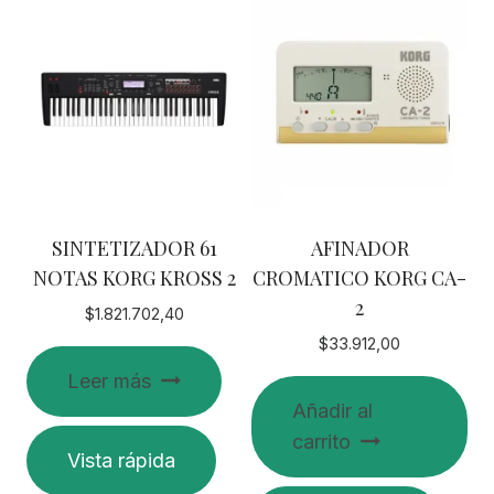
SINTETIZADOR 61
AFINADOR
NOTAS KORG KROSS 2
CROMATICO KORG CA-
2
$
1.821.702,40
$
33.912,00
Leer más
Añadir al
carrito
Vista rápida