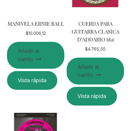
MANIVELA ERNIE BALL
CUERDA PARA
GUITARRA CLASICA
$
10.006,12
D’ADDARIO 6ta
$
4.765,50
Añadir al
carrito
Añadir al
carrito
Vista rápida
Vista rápida