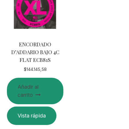
ENCORDADO
D’ADDARIO BAJO 4C
FLAT ECB81S
$
144.145,58
Añadir al
carrito
Vista rápida