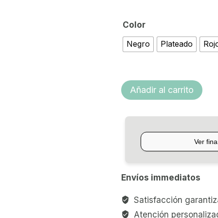
Color
Negro
Plateado
Roj
GUITARRA
Añadir al carrito
ELECTRICA
SQUIER
TELECASTER
AFFINITY
cantidad
Envíos immediatos
Satisfacción garanti
Atención personaliza