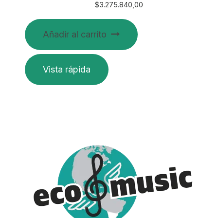
$
3.275.840,00
Añadir al carrito
Vista rápida