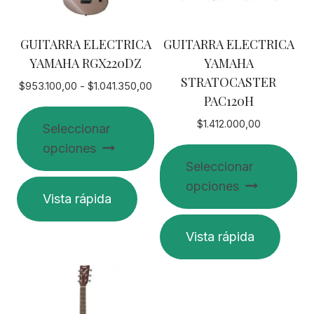
GUITARRA ELECTRICA
GUITARRA ELECTRICA
YAMAHA RGX220DZ
YAMAHA
STRATOCASTER
Rango
$
953.100,00
-
$
1.041.350,00
PAC120H
de
precios:
$
1.412.000,00
Seleccionar
desde
opciones
$953.100,00
Seleccionar
hasta
$1.041.350,00
Este
opciones
Vista rápida
producto
tiene
Este
Vista rápida
múltiples
producto
variantes.
tiene
Las
múltiples
opciones
variantes.