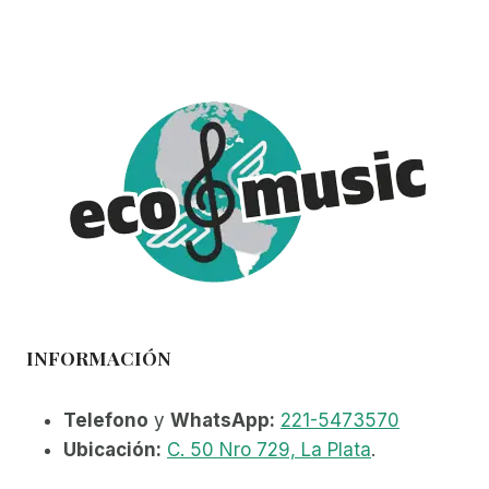
variantes.
Las
opciones
se
pueden
elegir
en
la
página
de
producto
INFORMACIÓN
Telefono
y
WhatsApp:
221-5473570
Ubicación:
C. 50 Nro 729, La Plata
.