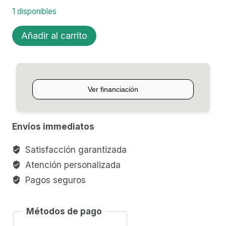
1 disponibles
GUITARRA
Añadir al carrito
ELECTRICA
EPIPHONE
LES
PAUL
1960
TRIBUTE
Envíos immediatos
PLUS
cantidad
Satisfacción garantizada
Atención personalizada
Pagos seguros
Métodos de pago