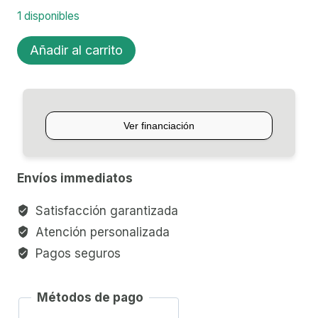
1 disponibles
GUITARRA
Añadir al carrito
ACUSTICA
C/ECUALIZADOR
TAYLOR
320E
BARITONE
cantidad
Envíos immediatos
Satisfacción garantizada
Atención personalizada
Pagos seguros
Métodos de pago