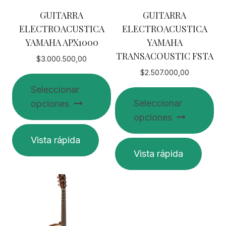
GUITARRA
GUITARRA
ELECTROACUSTICA
ELECTROACUSTICA
YAMAHA APX1000
YAMAHA
TRANSACOUSTIC FSTA
$
3.000.500,00
$
2.507.000,00
Seleccionar
Seleccionar
opciones
opciones
Este
Vista rápida
producto
Este
Vista rápida
tiene
producto
múltiples
tiene
variantes.
múltiples
Las
variantes.
opciones
Las
se
opciones