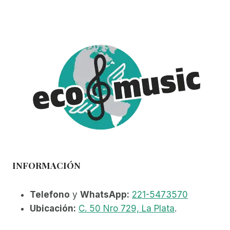
variantes.
Las
opciones
se
pueden
elegir
en
la
página
de
producto
INFORMACIÓN
Telefono
y
WhatsApp:
221-5473570
Ubicación:
C. 50 Nro 729, La Plata
.