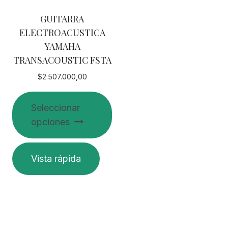
en
GUITARRA
la
ELECTROACUSTICA
página
YAMAHA
de
TRANSACOUSTIC FSTA
producto
$
2.507.000,00
Seleccionar
opciones
Este
Vista rápida
producto
tiene
múltiples
variantes.
Las