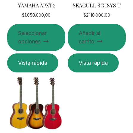
YAMAHA APXT2
SEAGULL SG ISYS T
$
1.058.000,00
$
2.118.000,00
Seleccionar
Añadir al
opciones
carrito
Este
Vista rápida
Vista rápida
producto
tiene
múltiples
variantes.
Las
opciones
se
pueden
elegir