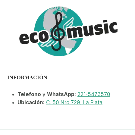
opciones
se
pueden
elegir
en
la
página
de
producto
INFORMACIÓN
Telefono
y
WhatsApp:
221-5473570
Ubicación:
C. 50 Nro 729, La Plata
.