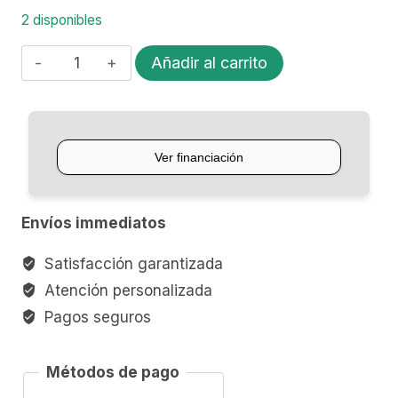
2 disponibles
GUITARRA
Añadir al carrito
ACUSTICA
C/ECUALIZADOR
FENDER
FA-
235E
CONCERT
Envíos immediatos
cantidad
Satisfacción garantizada
Atención personalizada
Pagos seguros
Métodos de pago