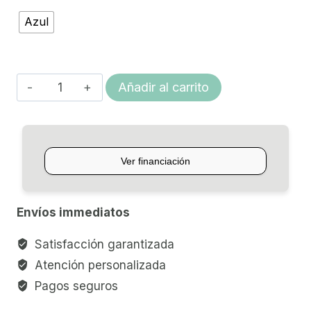
Azul
FUNDA
Añadir al carrito
PARA
GUITARRA
CLÁSICA
RITTER
RGP2-
C
Envíos immediatos
PERFORMANCE
LINE
Satisfacción garantizada
SERIE
Atención personalizada
2
Pagos seguros
cantidad