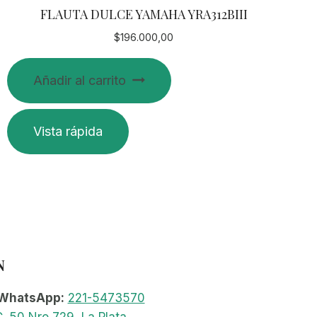
FLAUTA DULCE YAMAHA YRA312BIII
$
196.000,00
Añadir al carrito
Vista rápida
N
WhatsApp:
221-5473570
. 50 Nro 729, La Plata
.