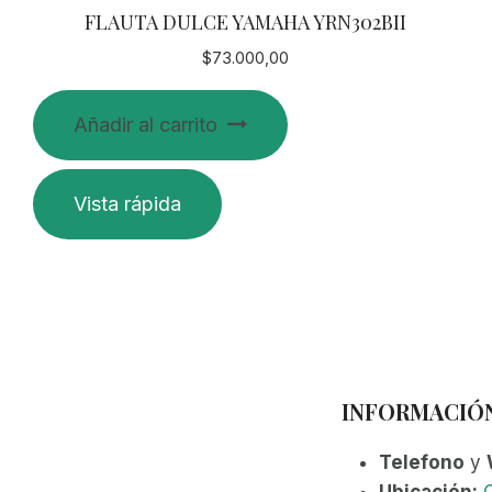
FLAUTA DULCE YAMAHA YRN302BII
$
73.000,00
Añadir al carrito
Vista rápida
INFORMACIÓ
Telefono
y
Ubicación:
C