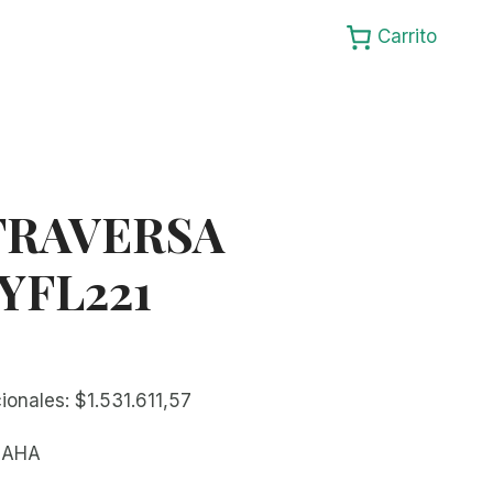
Carrito
TRAVERSA
YFL221
cionales:
$
1.531.611,57
MAHA