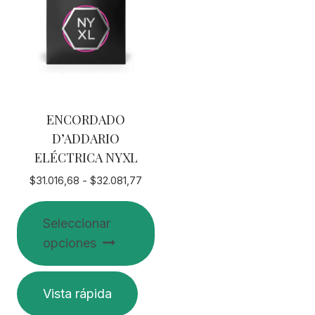
ENCORDADO
D’ADDARIO
ELÉCTRICA NYXL
Rango
$
31.016,68
-
$
32.081,77
de
precios:
Seleccionar
desde
opciones
$31.016,68
hasta
$32.081,77
Este
Vista rápida
producto