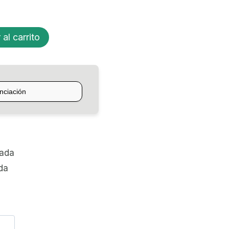
 al carrito
zada
da