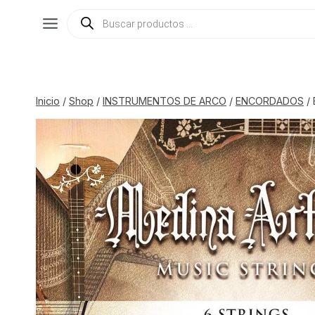
Saltar
Búsqueda
de
al
productos
contenido
Inicio
/
Shop
/
INSTRUMENTOS DE ARCO
/
ENCORDADOS
/