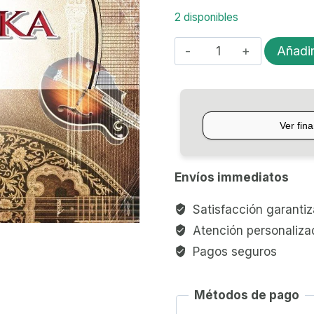
2 disponibles
ENCORDADO
Añadir
MEDINA
ARTIGAS
BALALAIKA
1418
cantidad
Envíos immediatos
Satisfacción garanti
Atención personaliza
Pagos seguros
Métodos de pago