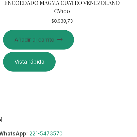
ENCORDADO MAGMA CUATRO VENEZOLANO
CV100
$
8.938,73
Añadir al carrito
Vista rápida
N
WhatsApp:
221-5473570