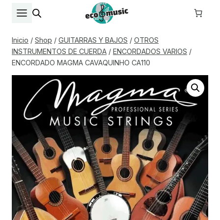
Saltar
al
contenido
Inicio
/
Shop
/
GUITARRAS Y BAJOS
/
OTROS
INSTRUMENTOS DE CUERDA
/
ENCORDADOS VARIOS
/
ENCORDADO MAGMA CAVAQUINHO CA110