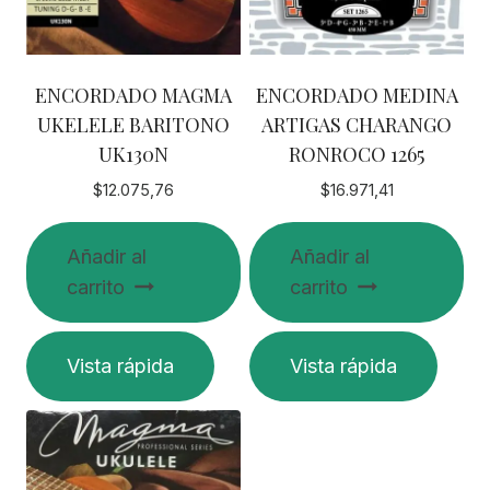
ENCORDADO MAGMA
ENCORDADO MEDINA
UKELELE BARITONO
ARTIGAS CHARANGO
UK130N
RONROCO 1265
$
12.075,76
$
16.971,41
Añadir al
Añadir al
carrito
carrito
Vista rápida
Vista rápida