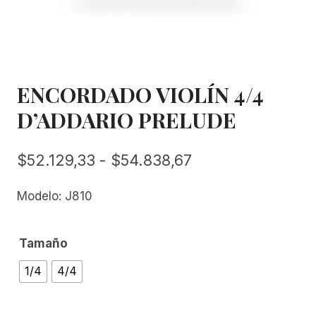
ENCORDADO VIOLÍN 4/4
D’ADDARIO PRELUDE
Rango
$
52.129,33
-
$
54.838,67
de
Modelo: J810
precios:
desde
Tamaño
$52.129,33
1/4
4/4
hasta
$54.838,67