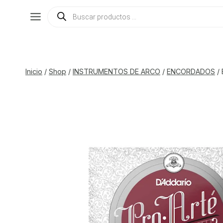
Saltar
Búsqueda
de
al
productos
contenido
Inicio
/
Shop
/
INSTRUMENTOS DE ARCO
/
ENCORDADOS
/