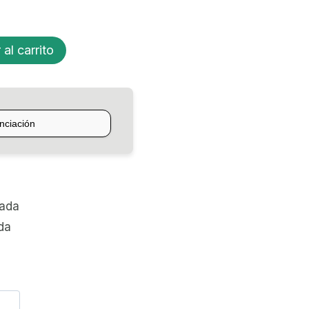
 al carrito
zada
da