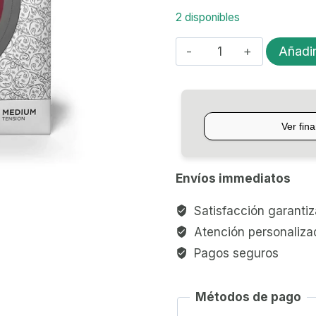
2 disponibles
ENCORDADO
Añadir
D'ADDARIO
VIOLA
PRO-
ARTÉ
cantidad
Envíos immediatos
Satisfacción garanti
Atención personaliza
Pagos seguros
Métodos de pago