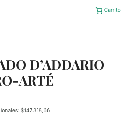
Carrito
ADO D’ADDARIO
RO-ARTÉ
cionales:
$
147.318,66