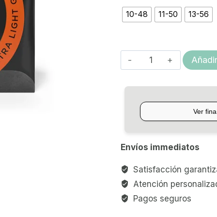
10-48
11-50
13-56
ENCORDADO
Añadir
D'ADDARIO
ELÉCTRICA
CHROMES
(FLAT)
cantidad
Envíos immediatos
Satisfacción garanti
Atención personaliza
Pagos seguros