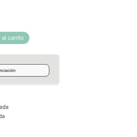
desde
$36.477,52
hasta
 al carrito
$55.359,56
zada
da