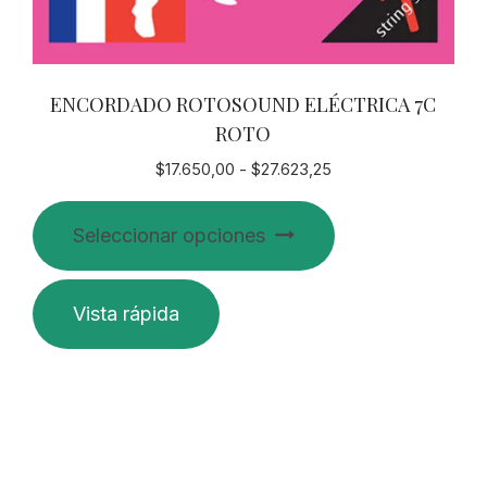
ENCORDADO ROTOSOUND ELÉCTRICA 7C
ROTO
Rango
$
17.650,00
-
$
27.623,25
de
Este
precios:
Seleccionar opciones
producto
desde
$17.650,00
tiene
hasta
múltiples
Vista rápida
$27.623,25
variantes.
Las
opciones
se
pueden
elegir