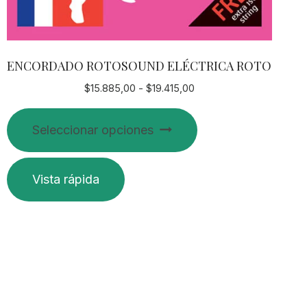
ENCORDADO ROTOSOUND ELÉCTRICA ROTO
Rango
$
15.885,00
-
$
19.415,00
de
Este
precios:
Seleccionar opciones
producto
desde
$15.885,00
tiene
hasta
múltiples
Vista rápida
$19.415,00
variantes.
Las
opciones
se
pueden
elegir
en