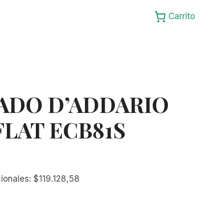
Carrito
ADO D’ADDARIO
FLAT ECB81S
cionales:
$
119.128,58