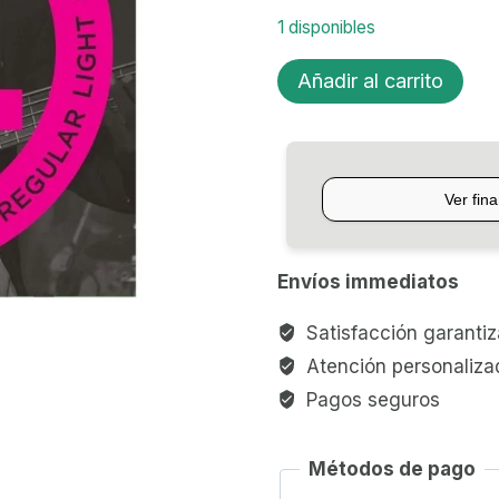
1 disponibles
ENCORDADO
Añadir al carrito
D'ADDARIO
BAJO
4C
FLAT
ECB81S
cantidad
Envíos immediatos
Satisfacción garanti
Atención personaliza
Pagos seguros
Métodos de pago