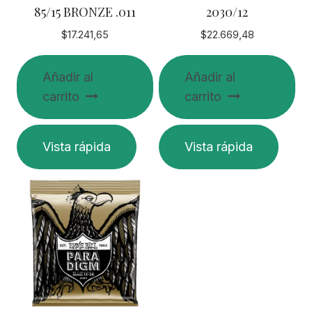
85/15 BRONZE .011
2030/12
$
17.241,65
$
22.669,48
Añadir al
Añadir al
carrito
carrito
Vista rápida
Vista rápida