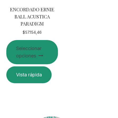
ENCORDADO ERNIE
BALL ACUSTICA
PARADIGM
$
57.154,46
Seleccionar
opciones
Este
Vista rápida
producto
tiene
múltiples
variantes.
Las
opciones