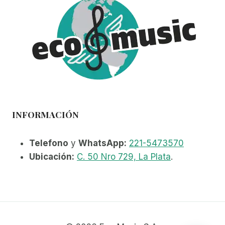
se
pueden
elegir
en
la
página
de
producto
INFORMACIÓN
Telefono
y
WhatsApp:
221-5473570
Ubicación:
C. 50 Nro 729, La Plata
.