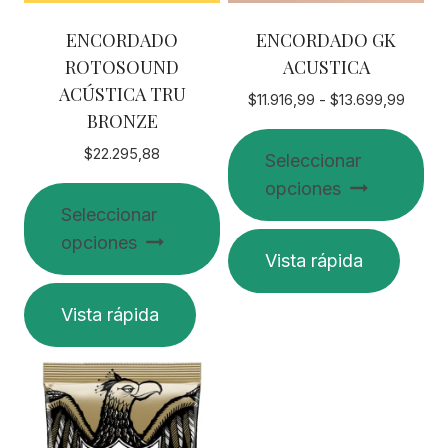
ENCORDADO
ENCORDADO GK
ROTOSOUND
ACUSTICA
ACÚSTICA TRU
Rango
$
11.916,99
-
$
13.699,99
BRONZE
de
precio
$
22.295,88
Seleccionar
desde
opciones
$11.91
Seleccionar
hasta
$13.6
Este
opciones
Vista rápida
producto
Este
tiene
Vista rápida
producto
múltiples
tiene
variantes.
múltiples
Las
variantes.
opciones
Las
se