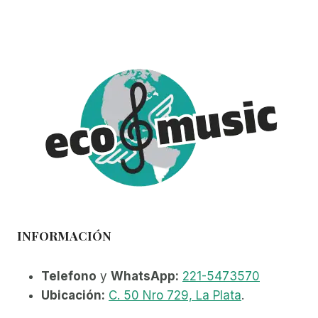
múltiples
variantes.
Las
opciones
se
pueden
elegir
en
la
página
de
producto
INFORMACIÓN
Telefono
y
WhatsApp:
221-5473570
Ubicación:
C. 50 Nro 729, La Plata
.