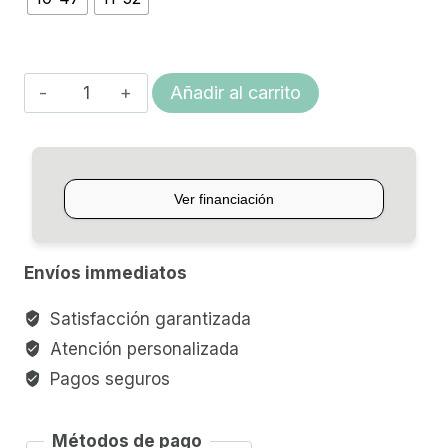
desde
$21.911,99
hasta
ENCORDADO
Añadir al carrito
$21.984,20
ACÚSTICA
D'ADDARIO
PHOSPHOR
BRONZE
cantidad
Envíos immediatos
Satisfacción garantizada
Atención personalizada
Pagos seguros
Métodos de pago