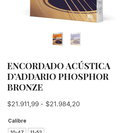
ENCORDADO ACÚSTICA
D’ADDARIO PHOSPHOR
BRONZE
Rango
$
21.911,99
-
$
21.984,20
de
Calibre
precios:
10-47
11-52