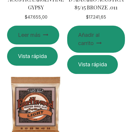
GYPSY
85/15 BRONZE .011
$
47.655,00
$
17.241,65
Leer más
Añadir al
carrito
Vista rápida
Vista rápida