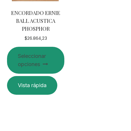
ENCORDADO ERNIE
BALL ACUSTICA
PHOSPHOR
$
26.864,23
Seleccionar
opciones
Este
Vista rápida
producto
tiene
múltiples
variantes.
Las
opciones