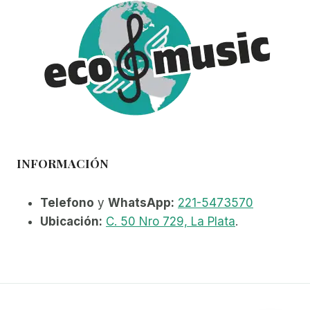
se
pueden
elegir
en
la
página
de
producto
INFORMACIÓN
Telefono
y
WhatsApp:
221-5473570
Ubicación:
C. 50 Nro 729, La Plata
.