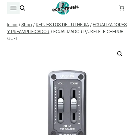
Saltar
al
contenido
Inicio
/
Shop
/
REPUESTOS DE LUTHERIA
/
ECUALIZADORES
Y PREAMPLIFICADOR
/
ECUALIZADOR P/UKELELE CHERUB
GU-1