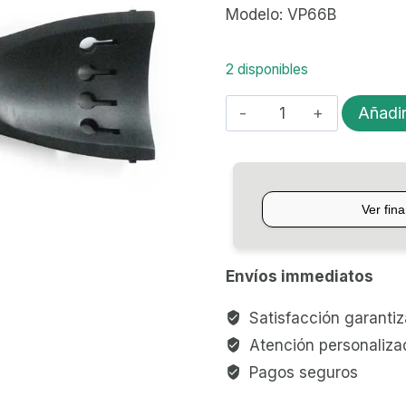
Modelo: VP66B
2 disponibles
CORDAL
Añadir
PARA
CONTRABAJO
3/4
ANTON
BRETON
VP66B
Envíos immediatos
cantidad
Satisfacción garanti
Atención personaliza
Pagos seguros