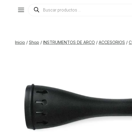
Saltar
Búsqueda
de
al
productos
contenido
Inicio
/
Shop
/
INSTRUMENTOS DE ARCO
/
ACCESORIOS
/
C