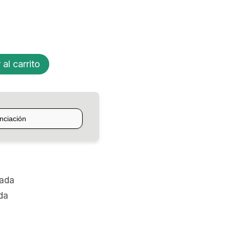
 al carrito
zada
da