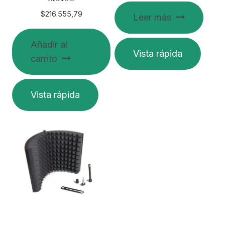
$
216.555,79
Leer más
Añadir al
Vista rápida
carrito
Vista rápida