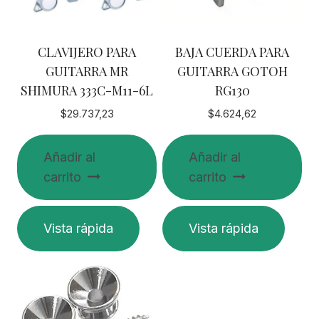
CLAVIJERO PARA
BAJA CUERDA PARA
GUITARRA MR
GUITARRA GOTOH
SHIMURA 333C-M11-6L
RG130
$
29.737,23
$
4.624,62
Añadir al
Añadir al
carrito
carrito
Vista rápida
Vista rápida