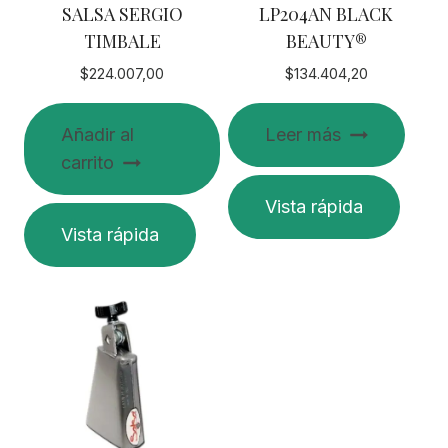
SALSA SERGIO
LP204AN BLACK
TIMBALE
BEAUTY®
$
224.007,00
$
134.404,20
Añadir al
Leer más
carrito
Vista rápida
Vista rápida