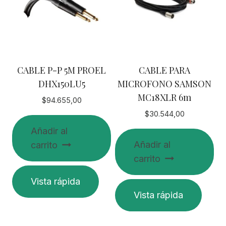
CABLE P-P 5M PROEL
CABLE PARA
DHX150LU5
MICROFONO SAMSON
MC18XLR 6m
$
94.655,00
$
30.544,00
Añadir al
Añadir al
carrito
carrito
Vista rápida
Vista rápida