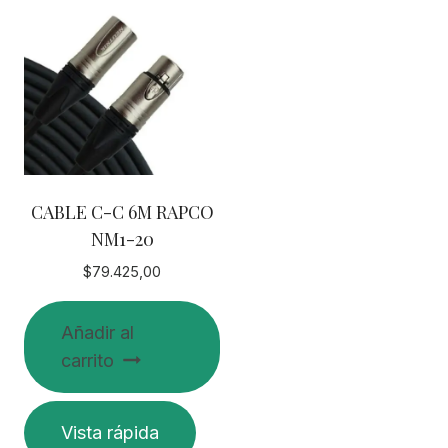
CABLE C-C 6M RAPCO
NM1-20
$
79.425,00
Añadir al
carrito
Vista rápida