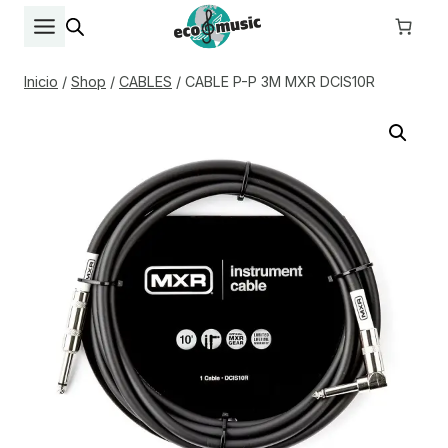
Saltar
al
contenido
Inicio
/
Shop
/
CABLES
/
CABLE P-P 3M MXR DCIS10R