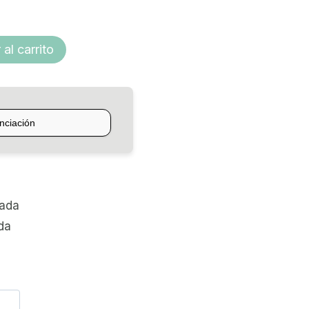
$16.147,88
hasta
 al carrito
$61.024,44
zada
da