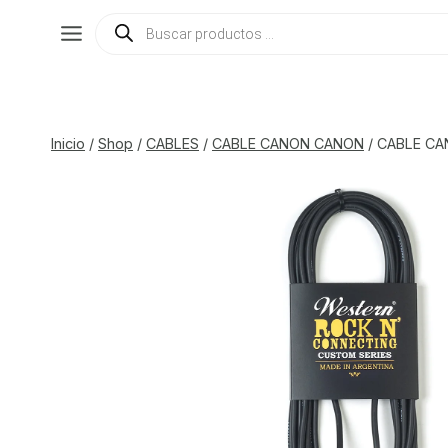
Saltar
Búsqueda
de
al
productos
contenido
Inicio
/
Shop
/
CABLES
/
CABLE CANON CANON
/
CABLE C