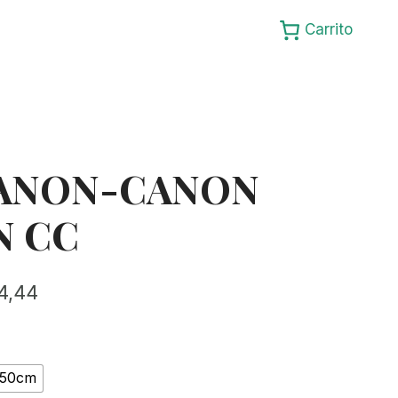
Carrito
CANON-CANON
N CC
Rango
4,44
de
precios:
50cm
desde