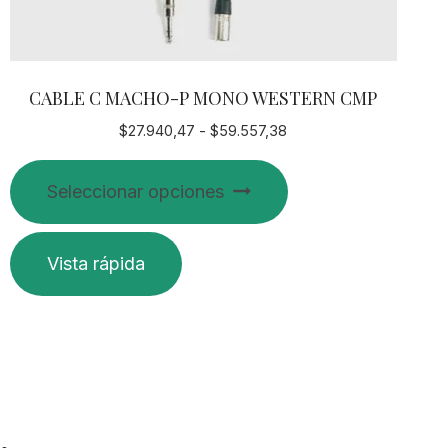
CABLE C MACHO-P MONO WESTERN CMP
Rango
$
27.940,47
-
$
59.557,38
de
Este
precios:
Seleccionar opciones
producto
desde
$27.940,47
tiene
hasta
múltiples
Vista rápida
$59.557,38
variantes.
Las
opciones
se
pueden
elegir
en