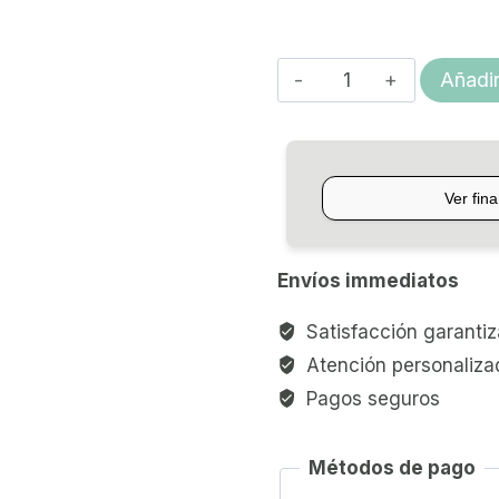
CABLE
Añadir
CANON-
CANON
WESTERN
CC
cantidad
Envíos immediatos
Satisfacción garanti
Atención personaliza
Pagos seguros
Métodos de pago