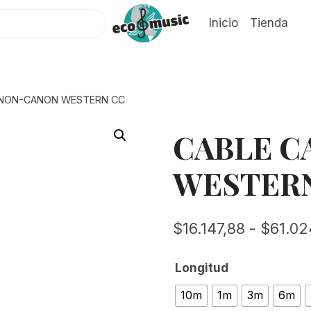
Inicio
Tienda
ANON-CANON WESTERN CC
CABLE 
WESTER
$
16.147,88
-
$
61.02
Longitud
10m
1m
3m
6m