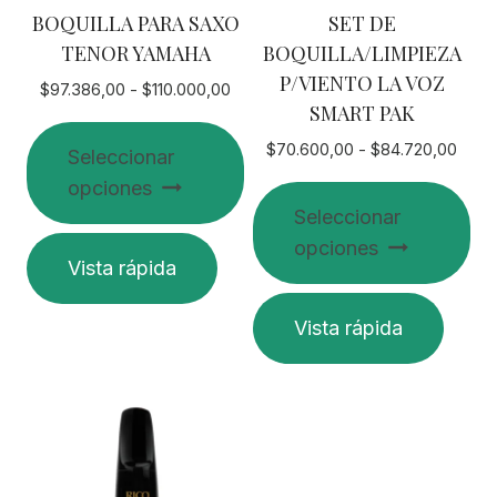
BOQUILLA PARA SAXO
SET DE
TENOR YAMAHA
BOQUILLA/LIMPIEZA
P/VIENTO LA VOZ
Rango
$
97.386,00
-
$
110.000,00
SMART PAK
de
precios:
Rang
$
70.600,00
-
$
84.720,00
Seleccionar
desde
de
opciones
$97.386,00
preci
Seleccionar
hasta
desd
$110.000,00
Este
opciones
$70.
Vista rápida
producto
hasta
$84.
tiene
Este
Vista rápida
múltiples
producto
variantes.
tiene
Las
múltiples
opciones
variantes.
se
Las
pueden
opciones