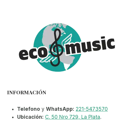
variantes.
Las
opciones
se
pueden
elegir
en
la
página
de
producto
INFORMACIÓN
Telefono
y
WhatsApp:
221-5473570
Ubicación:
C. 50 Nro 729, La Plata
.