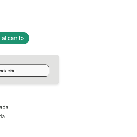
 al carrito
zada
da