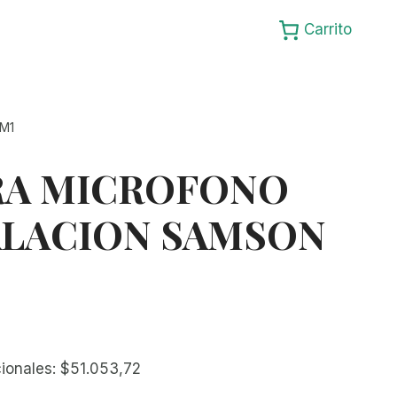
Carrito
M1
RA MICROFONO
ALACION SAMSON
cionales:
$
51.053,72