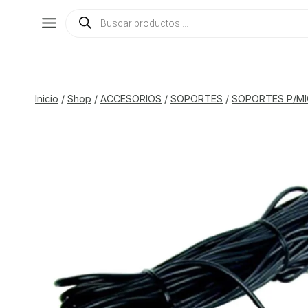
Saltar
Búsqueda
de
al
productos
contenido
Inicio
/
Shop
/
ACCESORIOS
/
SOPORTES
/
SOPORTES P/M