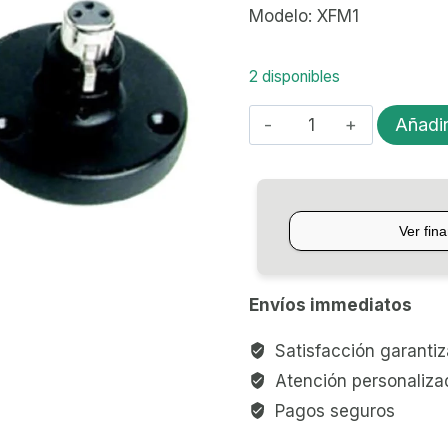
Modelo: XFM1
2 disponibles
BASE
Añadir
PARA
MICROFONO
DE
INSTALACION
SAMSON
XFM1
Envíos immediatos
cantidad
Satisfacción garanti
Atención personaliza
Pagos seguros