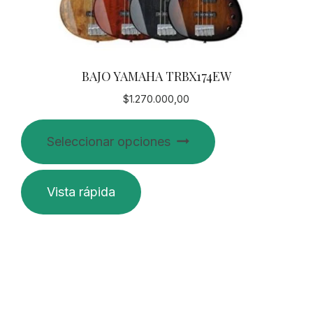
BAJO YAMAHA TRBX174EW
$
1.270.000,00
Este
Seleccionar opciones
producto
tiene
múltiples
Vista rápida
variantes.
Las
opciones
se
pueden
elegir