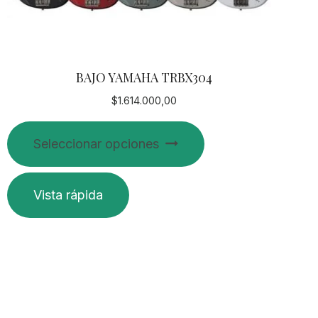
BAJO YAMAHA TRBX304
$
1.614.000,00
Este
Seleccionar opciones
producto
tiene
múltiples
Vista rápida
variantes.
Las
opciones
se
pueden
elegir