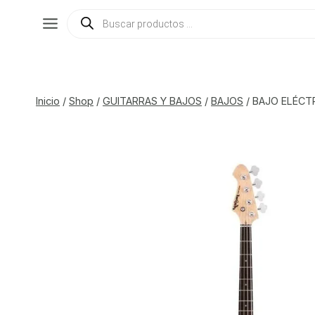
Saltar
Búsqueda
de
al
productos
contenido
Inicio
/
Shop
/
GUITARRAS Y BAJOS
/
BAJOS
/
BAJO ELÉCTR