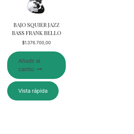
pueden
elegir
en
BAJO SQUIER JAZZ
la
BASS FRANK BELLO
página
de
$
1.376.700,00
producto
Añadir al
carrito
Vista rápida