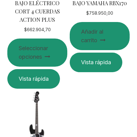
BAJO ELÉCTRICO
BAJO YAMAHA RBX170
CORT 4 CUERDAS
$
758.950,00
ACTION PLUS
$
662.904,70
Añadir al
carrito
Seleccionar
opciones
Vista rápida
Este
Vista rápida
producto
tiene
múltiples
variantes.
Las
opciones
se