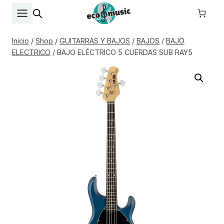
Saltar
al
contenido
Inicio
/
Shop
/
GUITARRAS Y BAJOS
/
BAJOS
/
BAJO
ELECTRICO
/
BAJO ELÉCTRICO 5 CUERDAS SUB RAY5