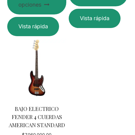
opciones
Vista rápida
Este
Vista rápida
producto
tiene
múltiples
variantes.
Las
opciones
se
pueden
elegir
en
BAJO ELECTRICO
la
FENDER 4 CUERDAS
página
AMERICAN STANDARD
de
producto