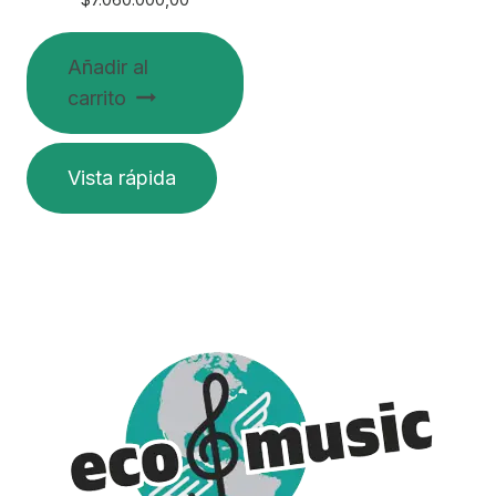
$
7.060.000,00
Añadir al
carrito
Vista rápida