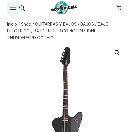
Saltar
al
contenido
Inicio
/
Shop
/
GUITARRAS Y BAJOS
/
BAJOS
/
BAJO
ELECTRICO
/
BAJO ELÉCTRICO 4C EPIPHONE
THUNDERBIRD GOTHIC