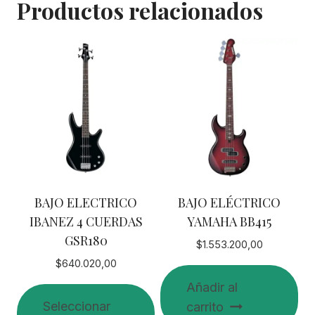
Productos relacionados
BAJO ELECTRICO
BAJO ELÉCTRICO
IBANEZ 4 CUERDAS
YAMAHA BB415
GSR180
$
1.553.200,00
$
640.020,00
Añadir al
Seleccionar
carrito