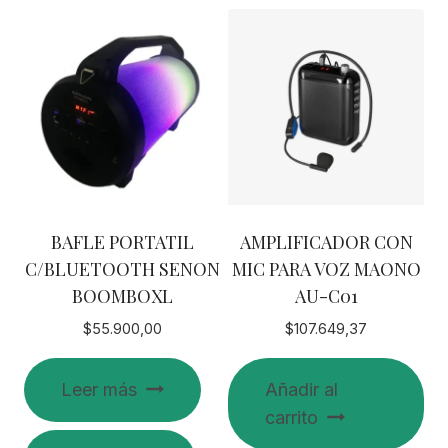
BAFLE PORTATIL
AMPLIFICADOR CON
C/BLUETOOTH SENON
MIC PARA VOZ MAONO
BOOMBOXL
AU-C01
$
55.900,00
$
107.649,37
Leer más
Añadir al
carrito