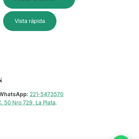
Vista rápida
N
WhatsApp:
221-5473570
. 50 Nro 729, La Plata
.