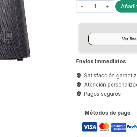
BAFLE
Añadir
ACTIVO
JBL
MAX
12
cantidad
Envíos immediatos
Satisfacción garanti
Atención personaliza
Pagos seguros
Métodos de pago