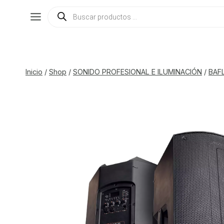
Saltar
Búsqueda
de
al
productos
contenido
Inicio
/
Shop
/
SONIDO PROFESIONAL E ILUMINACIÓN
/
BAF