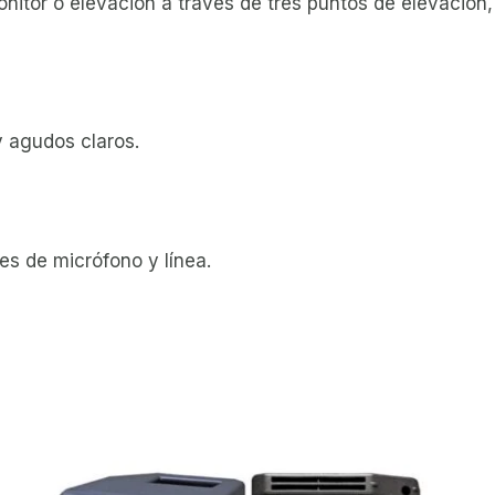
itor o elevación a través de tres puntos de elevación, 
 agudos claros.
es de micrófono y línea.