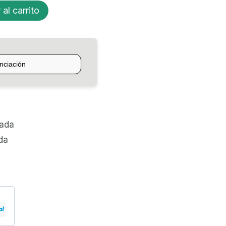
 al carrito
zada
da