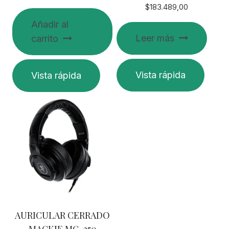
$
183.489,00
Añadir al
Leer más
carrito
Vista rápida
Vista rápida
AURICULAR CERRADO
MACKIE MC-250