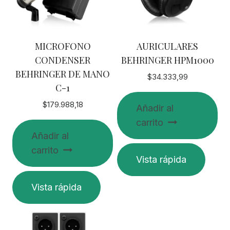
MICROFONO
AURICULARES
CONDENSER
BEHRINGER HPM1000
BEHRINGER DE MANO
$
34.333,99
C-1
$
179.988,18
Añadir al
carrito
Añadir al
carrito
Vista rápida
Vista rápida